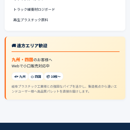
トラック緩衝材ロジボード
再生プラスチック原料
🚚 遠方エリア歓迎
九州・四国
のお客様へ
Webで小口販売対応中
🐟 九州
🍊 四国
📦 10枚〜
岐阜プラスチック工業様との強固なパイプを活かし、製造拠点から遠いエ
ンドユーザー様へ高品質パレットを直接お届けします。