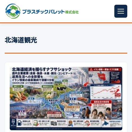
ホーム
北海道観光
パレットサイズ
▼
プラパレット
▼
コンテナ
▼
中古パレット
再生原料
▼
梱包資材
▼
イラン情勢まとめ
▼