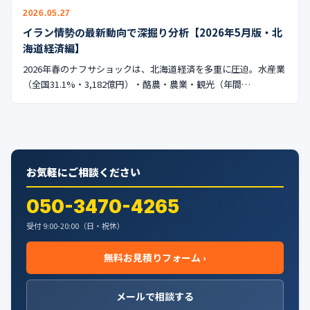
公式ブログ
2026.05.27
イラン情勢の最新動向で深掘り分析【2026年5月版・北
会社案内
海道経済編】
2026年春のナフサショックは、北海道経済を多重に圧迫。水産業
🇺🇸
🇰🇷
🇹🇼
🇻🇳
（全国31.1%・3,182億円）・酪農・農業・観光（年間…
お気軽にご相談ください
050-3470-4265
受付 9:00-20:00（日・祝休）
無料お見積りフォーム ›
メールで相談する