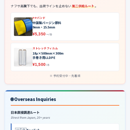
ナフサ高騰下でも、出荷ラインを止めない
第二供給ルート
。
PPバンド
中国製バージン原料
9mm・15.5mm
¥5,350
〜/巻
ストレッチフィルム
18μ×500mm×300m
手巻き用LLDPE
¥1,500
/本
予約受付中・先着順
🌐 Overseas Inquiries
日本直接調達ルート
Direct from Japan, 20+ years