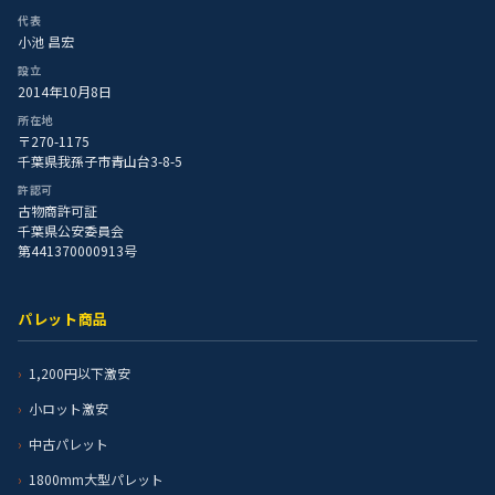
代表
小池 昌宏
設立
2014年10月8日
所在地
〒270-1175
千葉県我孫子市青山台3-8-5
許認可
古物商許可証
千葉県公安委員会
第441370000913号
パレット商品
1,200円以下激安
小ロット激安
中古パレット
1800mm大型パレット