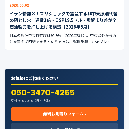
公式ブログ
2026.06.02
イラン情勢×ナフサショックで露呈する非中東原油代替
会社案内
の落とし穴─運賃3倍・OSP19.5ドル・歩留まり差が全
石油製品を押し上げる構造【2026年6月】
🇺🇸
🇰🇷
🇹🇼
🇻🇳
日本の原油中東依存度は95.9%（2026年3月）。中東以外から原
油を買えば回避できるという見方は、運賃急騰・OSPプレ…
お気軽にご相談ください
050-3470-4265
受付 9:00-20:00（日・祝休）
無料お見積りフォーム ›