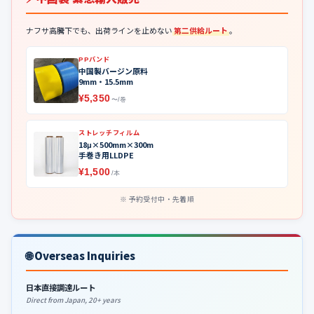
ナフサ高騰下でも、出荷ラインを止めない
第二供給ルート
。
PPバンド
中国製バージン原料
9mm・15.5mm
¥5,350
〜/巻
ストレッチフィルム
18μ×500mm×300m
手巻き用LLDPE
¥1,500
/本
予約受付中・先着順
🌐 Overseas Inquiries
日本直接調達ルート
Direct from Japan, 20+ years