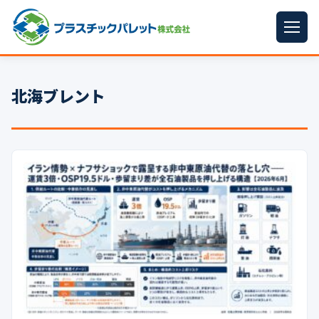
ホーム
北海ブレント
パレットサイズ
▼
プラパレット
▼
コンテナ
▼
中古パレット
再生原料
▼
梱包資材
▼
イラン情勢まとめ
▼