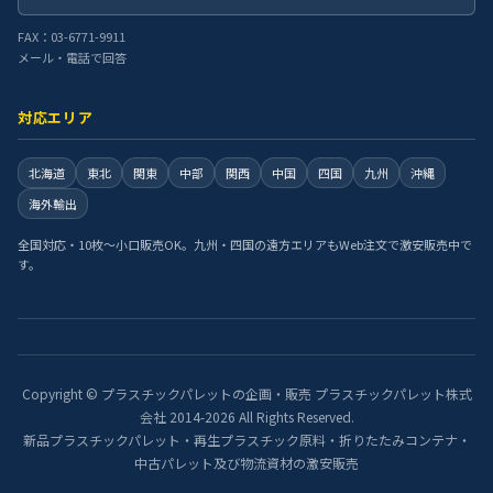
FAX：03-6771-9911
メール・電話で回答
対応エリア
北海道
東北
関東
中部
関西
中国
四国
九州
沖縄
海外輸出
全国対応・10枚〜小口販売OK。九州・四国の遠方エリアもWeb注文で激安販売中で
す。
Copyright © プラスチックパレットの企画・販売 プラスチックパレット株式
会社 2014-2026 All Rights Reserved.
新品プラスチックパレット・再生プラスチック原料・折りたたみコンテナ・
中古パレット及び物流資材の激安販売