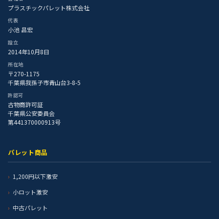
プラスチックパレット株式会社
代表
小池 昌宏
設立
2014年10月8日
所在地
〒270-1175
千葉県我孫子市青山台3-8-5
許認可
古物商許可証
千葉県公安委員会
第441370000913号
パレット商品
1,200円以下激安
小ロット激安
中古パレット