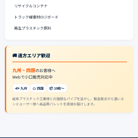
リサイクルコンテナ
トラック緩衝材ロジボード
再生プラスチック原料
🚚 遠方エリア歓迎
九州・四国
のお客様へ
Webで小口販売対応中
🐟 九州
🍊 四国
📦 10枚〜
岐阜プラスチック工業様との強固なパイプを活かし、製造拠点から遠いエ
ンドユーザー様へ高品質パレットを直接お届けします。