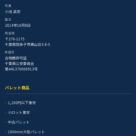
代表
小池 昌宏
設立
2014年10月8日
所在地
〒270-1175
千葉県我孫子市青山台3-8-5
許認可
古物商許可証
千葉県公安委員会
第441370000913号
パレット商品
1,200円以下激安
小ロット激安
中古パレット
1800mm大型パレット