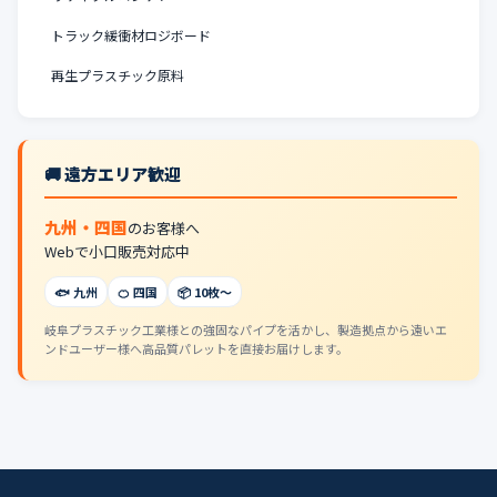
トラック緩衝材ロジボード
再生プラスチック原料
🚚 遠方エリア歓迎
九州・四国
のお客様へ
Webで小口販売対応中
🐟 九州
🍊 四国
📦 10枚〜
岐阜プラスチック工業様との強固なパイプを活かし、製造拠点から遠いエ
ンドユーザー様へ高品質パレットを直接お届けします。