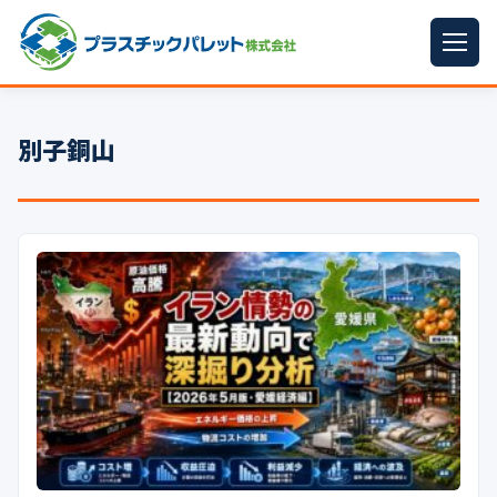
ホーム
別子銅山
パレットサイズ
▼
プラパレット
▼
コンテナ
▼
中古パレット
再生原料
▼
梱包資材
▼
イラン情勢まとめ
▼