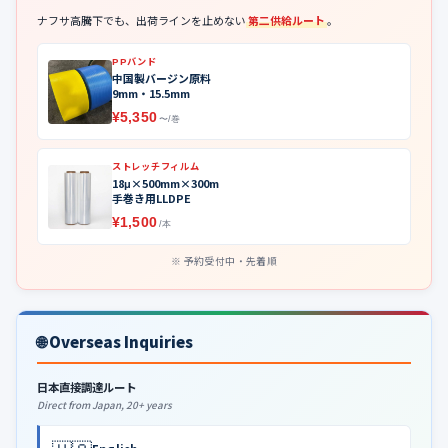
ナフサ高騰下でも、出荷ラインを止めない
第二供給ルート
。
PPバンド
中国製バージン原料
9mm・15.5mm
¥5,350
〜/巻
ストレッチフィルム
18μ×500mm×300m
手巻き用LLDPE
¥1,500
/本
予約受付中・先着順
🌐 Overseas Inquiries
日本直接調達ルート
Direct from Japan, 20+ years