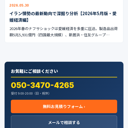
公式ブログ
2026.05.30
イラン情勢の最新動向で深掘り分析【2026年5月版・愛
会社案内
媛経済編】
2026年春のナフサショックは愛媛経済を多重に圧迫。製造品出荷
🇺🇸
🇰🇷
🇹🇼
🇻🇳
額5兆5,931億円（四国最大規模）、新居浜・住友グループ…
お気軽にご相談ください
050-3470-4265
受付 9:00-20:00（日・祝休）
無料お見積りフォーム ›
メールで相談する