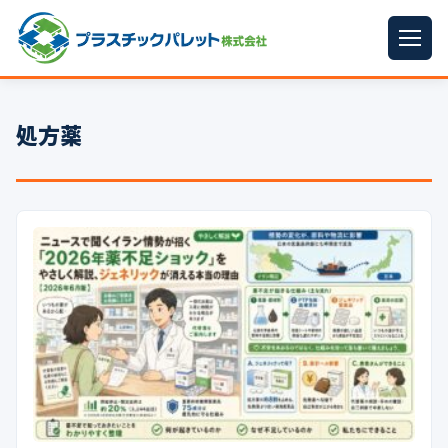
ホーム
処方薬
パレットサイズ
▼
プラパレット
▼
コンテナ
▼
中古パレット
再生原料
▼
梱包資材
▼
イラン情勢まとめ
▼