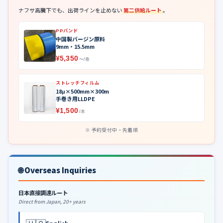
ナフサ高騰下でも、出荷ラインを止めない
第二供給ルート
。
PPバンド
中国製バージン原料
9mm・15.5mm
¥5,350
〜/巻
ストレッチフィルム
18μ×500mm×300m
手巻き用LLDPE
¥1,500
/本
予約受付中・先着順
🌐 Overseas Inquiries
日本直接調達ルート
Direct from Japan, 20+ years