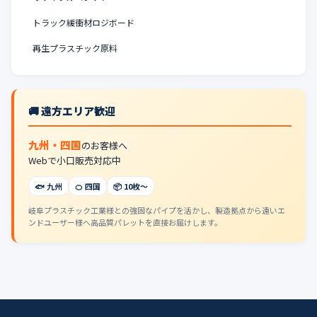
トラック緩衝材ロジボード
再生プラスチック原料
🚚 遠方エリア歓迎
九州・四国
のお客様へ
Webで小口販売対応中
🐟 九州
🍊 四国
📦 10枚〜
岐阜プラスチック工業様との強固なパイプを活かし、製造拠点から遠いエ
ンドユーザー様へ高品質パレットを直接お届けします。