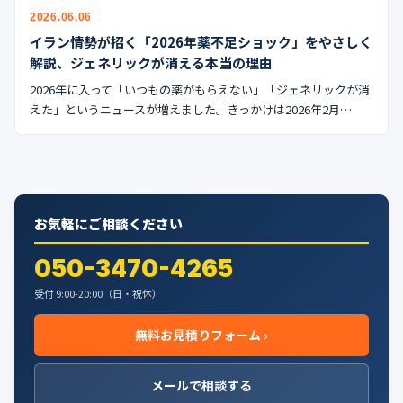
公式ブログ
2026.06.06
イラン情勢が招く「2026年薬不足ショック」をやさしく
会社案内
解説、ジェネリックが消える本当の理由
2026年に入って「いつもの薬がもらえない」「ジェネリックが消
🇺🇸
🇰🇷
🇹🇼
🇻🇳
えた」というニュースが増えました。きっかけは2026年2月…
お気軽にご相談ください
050-3470-4265
受付 9:00-20:00（日・祝休）
無料お見積りフォーム ›
メールで相談する