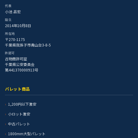
代表
小池 昌宏
設立
2014年10月8日
所在地
〒270-1175
千葉県我孫子市青山台3-8-5
許認可
古物商許可証
千葉県公安委員会
第441370000913号
パレット商品
1,200円以下激安
小ロット激安
中古パレット
1800mm大型パレット