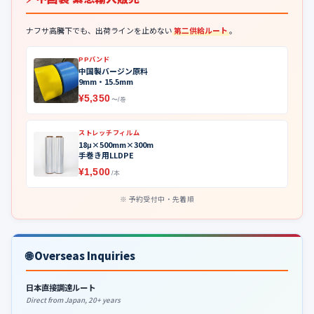
ナフサ高騰下でも、出荷ラインを止めない
第二供給ルート
。
PPバンド
中国製バージン原料
9mm・15.5mm
¥5,350
〜/巻
ストレッチフィルム
18μ×500mm×300m
手巻き用LLDPE
¥1,500
/本
予約受付中・先着順
🌐 Overseas Inquiries
日本直接調達ルート
Direct from Japan, 20+ years