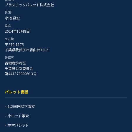
プラスチックパレット株式会社
代表
小池 昌宏
設立
2014年10月8日
所在地
〒270-1175
千葉県我孫子市青山台3-8-5
許認可
古物商許可証
千葉県公安委員会
第441370000913号
パレット商品
1,200円以下激安
小ロット激安
中古パレット