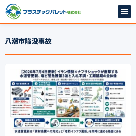
ホーム
八潮市陥没事故
パレットサイズ
▼
プラパレット
▼
コンテナ
▼
中古パレット
再生原料
▼
梱包資材
▼
イラン情勢まとめ
▼