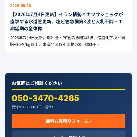
公式ブログ
2026.05.26
【2026年7月4日更新】イラン情勢×ナフサショックが
会社案内
直撃する水道管更新、塩ビ管急騰第3波と入札不調・工
期延期の全体像
🇺🇸
🇰🇷
🇹🇼
🇻🇳
2026年7月4日更新。塩ビ管・PE管の急騰第3波、信越化学塩ビ樹
脂+30円/kg以上、東京地区取引価格288〜300円…
お気軽にご相談ください
050-3470-4265
受付 9:00-20:00（日・祝休）
無料お見積りフォーム ›