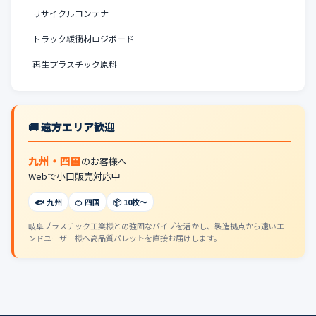
リサイクルコンテナ
トラック緩衝材ロジボード
再生プラスチック原料
🚚 遠方エリア歓迎
九州・四国
のお客様へ
Webで小口販売対応中
🐟 九州
🍊 四国
📦 10枚〜
岐阜プラスチック工業様との強固なパイプを活かし、製造拠点から遠いエ
ンドユーザー様へ高品質パレットを直接お届けします。