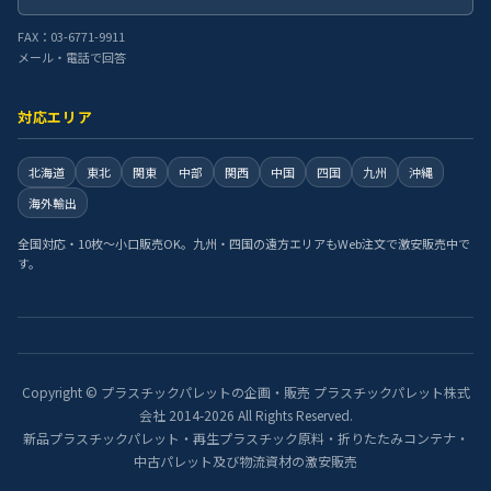
FAX：03-6771-9911
メール・電話で回答
対応エリア
北海道
東北
関東
中部
関西
中国
四国
九州
沖縄
海外輸出
全国対応・10枚〜小口販売OK。九州・四国の遠方エリアもWeb注文で激安販売中で
す。
Copyright © プラスチックパレットの企画・販売 プラスチックパレット株式
会社 2014-2026 All Rights Reserved.
新品プラスチックパレット・再生プラスチック原料・折りたたみコンテナ・
中古パレット及び物流資材の激安販売