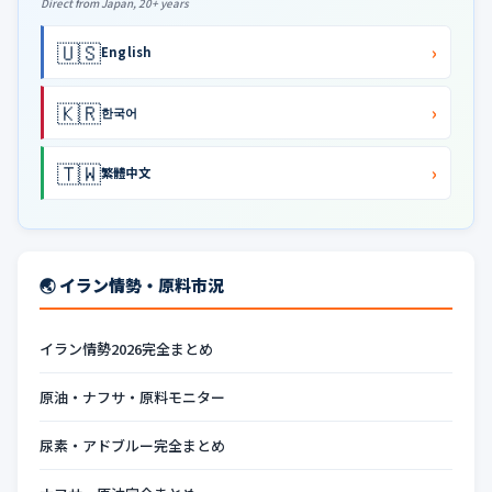
Direct from Japan, 20+ years
🇺🇸
›
English
🇰🇷
›
한국어
🇹🇼
›
繁體中文
🌏 イラン情勢・原料市況
イラン情勢2026完全まとめ
原油・ナフサ・原料モニター
尿素・アドブルー完全まとめ