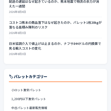
配送の遅延はなぜ起きているのか、熊本地震で物流の余力が消
えた一週間
2026年8月4日
コストコ熊本の商品落下はなぜ起きたのか、パレット1枚20kgが
落ちる高積み陳列のリスク
2026年8月3日
日米協調介入で値上げは止まるのか、ナフサ844ドルの円換算で
見る輸入コストの変化
2026年8月3日
🏷️ パレットカテゴリー
小ロット激安パレット
1,200円以下激安パレット
中古パレット最新販売情報