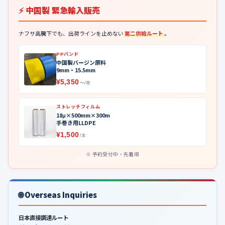
⚡ 中国製 緊急輸入販売
ナフサ高騰下でも、出荷ラインを止めない
第二供給ルート
。
PPバンド
中国製バージン原料
9mm・15.5mm
¥5,350
〜/巻
ストレッチフィルム
18μ×500mm×300m
手巻き用LLDPE
¥1,500
/本
予約受付中・先着順
🌐 Overseas Inquiries
日本直接調達ルート