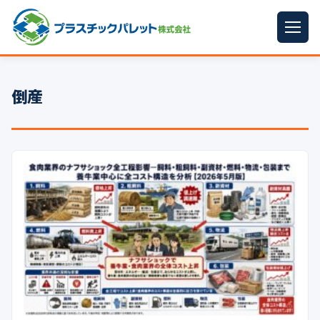
ホーム
倒産
パレットサイズ
▼
プラパレット
▼
コンテナ
▼
中古パレット
再生原料
▼
梱包資材
▼
イラン情勢まとめ
▼