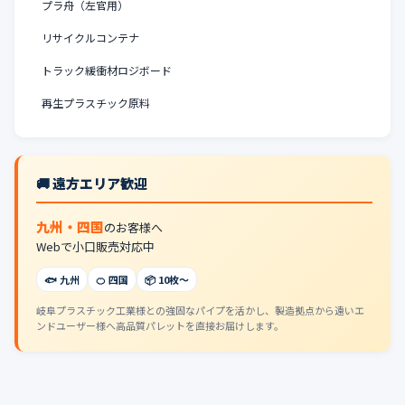
プラ舟（左官用）
リサイクルコンテナ
トラック緩衝材ロジボード
再生プラスチック原料
🚚 遠方エリア歓迎
九州・四国
のお客様へ
Webで小口販売対応中
🐟 九州
🍊 四国
📦 10枚〜
岐阜プラスチック工業様との強固なパイプを活かし、製造拠点から遠いエ
ンドユーザー様へ高品質パレットを直接お届けします。