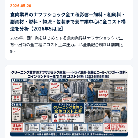
公式ブログ
2026.05.26
食肉業界のナフサショック全工程影響─飼料・粗飼料・
会社案内
副資材・燃料・物流・包装まで養牛業中心に全コスト構
造を分析【2026年5月版】
🇺🇸
🇰🇷
🇹🇼
🇻🇳
2026年、養牛業をはじめとする食肉業界はナフサショックで生
育〜出荷の全工程にコスト上昇圧力。JA全農配合飼料は前期比
5…