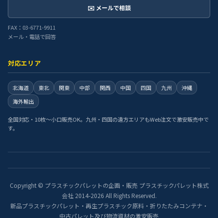
✉️ メールで相談
FAX：03-6771-9911
メール・電話で回答
対応エリア
北海道
東北
関東
中部
関西
中国
四国
九州
沖縄
海外輸出
全国対応・10枚〜小口販売OK。九州・四国の遠方エリアもWeb注文で激安販売中で
す。
Copyright © プラスチックパレットの企画・販売 プラスチックパレット株式
会社 2014-2026 All Rights Reserved.
新品プラスチックパレット・再生プラスチック原料・折りたたみコンテナ・
中古パレット及び物流資材の激安販売