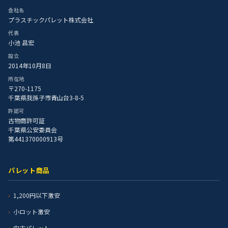
会社名
プラスチックパレット株式会社
代表
小池 昌宏
設立
2014年10月8日
所在地
〒270-1175
千葉県我孫子市青山台3-8-5
許認可
古物商許可証
千葉県公安委員会
第441370000913号
パレット商品
1,200円以下激安
小ロット激安
中古パレット