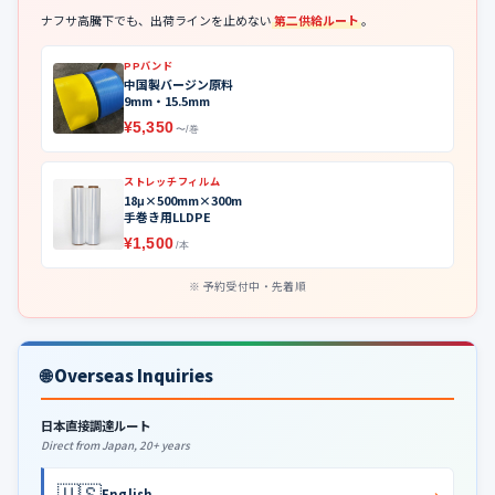
ナフサ高騰下でも、出荷ラインを止めない
第二供給ルート
。
PPバンド
中国製バージン原料
9mm・15.5mm
¥5,350
〜/巻
ストレッチフィルム
18μ×500mm×300m
手巻き用LLDPE
¥1,500
/本
予約受付中・先着順
🌐 Overseas Inquiries
日本直接調達ルート
Direct from Japan, 20+ years
🇺🇸
›
English