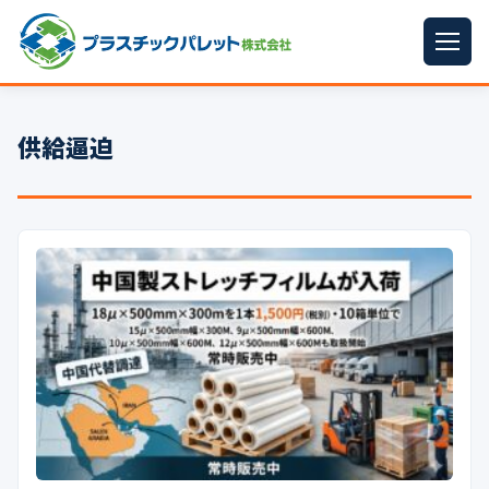
ホーム
供給逼迫
パレットサイズ
▼
プラパレット
▼
コンテナ
▼
中古パレット
再生原料
▼
梱包資材
▼
イラン情勢まとめ
▼