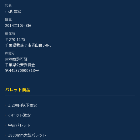
代表
小池 昌宏
設立
2014年10月8日
所在地
〒270-1175
千葉県我孫子市青山台3-8-5
許認可
古物商許可証
千葉県公安委員会
第441370000913号
パレット商品
1,200円以下激安
小ロット激安
中古パレット
1800mm大型パレット