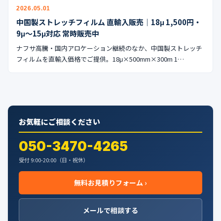
公式ブログ
2026.05.01
中国製ストレッチフィルム 直輸入販売｜18μ 1,500円・
会社案内
9μ〜15μ対応 常時販売中
ナフサ高騰・国内アロケーション継続のなか、中国製ストレッチ
🇺🇸
🇰🇷
🇹🇼
🇻🇳
フィルムを直輸入価格でご提供。18μ×500mm×300m 1…
お気軽にご相談ください
050-3470-4265
受付 9:00-20:00（日・祝休）
無料お見積りフォーム ›
メールで相談する