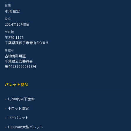
代表
小池 昌宏
設立
2014年10月8日
所在地
〒270-1175
千葉県我孫子市青山台3-8-5
許認可
古物商許可証
千葉県公安委員会
第441370000913号
パレット商品
1,200円以下激安
小ロット激安
中古パレット
1800mm大型パレット