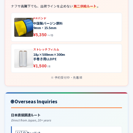
ナフサ高騰下でも、出荷ラインを止めない
第二供給ルート
。
PPバンド
中国製バージン原料
9mm・15.5mm
¥5,350
〜/巻
ストレッチフィルム
18μ×500mm×300m
手巻き用LLDPE
¥1,500
/本
予約受付中・先着順
🌐 Overseas Inquiries
日本直接調達ルート
Direct from Japan, 20+ years