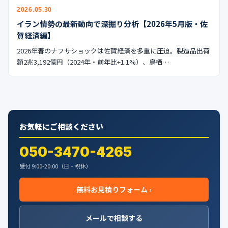
公式ブログ
2026.05.30
イラン情勢の最新動向で深掘り分析【2026年5月版・佐
会社案内
賀経済編】
2026年春のナフサショックは佐賀経済を多重に圧迫。製造品出荷
🇺🇸
🇰🇷
🇹🇼
🇻🇳
額2兆3,192億円（2024年・前年比+1.1%）、鳥栖…
お気軽にご相談ください
050-3470-4265
受付 9:00-20:00（日・祝休）
無料お見積りフォーム ›
メールで相談する