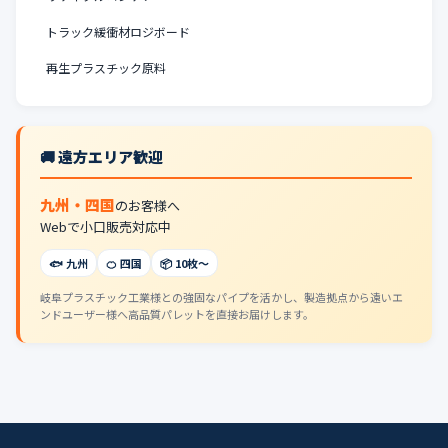
トラック緩衝材ロジボード
再生プラスチック原料
🚚 遠方エリア歓迎
九州・四国
のお客様へ
Webで小口販売対応中
🐟 九州
🍊 四国
📦 10枚〜
岐阜プラスチック工業様との強固なパイプを活かし、製造拠点から遠いエ
ンドユーザー様へ高品質パレットを直接お届けします。