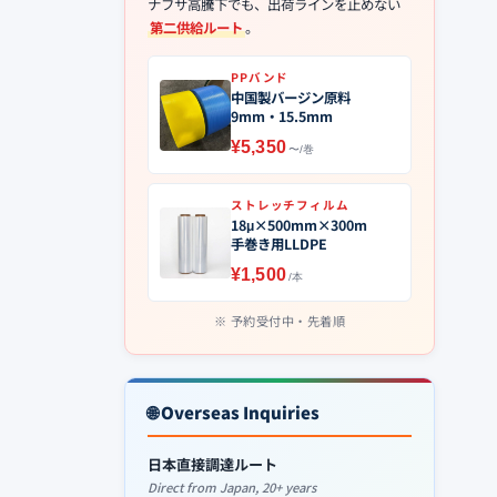
ナフサ高騰下でも、出荷ラインを止めない
第二供給ルート
。
PPバンド
中国製バージン原料
9mm・15.5mm
¥5,350
〜/巻
ストレッチフィルム
18μ×500mm×300m
手巻き用LLDPE
¥1,500
/本
予約受付中・先着順
🌐 Overseas Inquiries
日本直接調達ルート
Direct from Japan, 20+ years