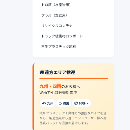
トロ箱（水産物用）
プラ舟（左官用）
リサイクルコンテナ
トラック緩衝材ロジボード
再生プラスチック原料
🚚 遠方エリア歓迎
九州・四国
のお客様へ
Webで小口販売対応中
🐟 九州
🍊 四国
📦 10枚〜
岐阜プラスチック工業様との強固なパイプを活
かし、製造拠点から遠いエンドユーザー様へ高
品質パレットを直接お届けします。