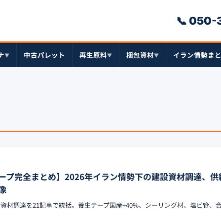
📞 050
ナ
中古パレット
再生原料
梱包資材
イラン情勢ま
▼
▼
▼
ープ完全まとめ】2026年イラン情勢下の建設資材調達、供
像
設資材調達を21記事で統括。養生テープ国産+40%、シーリング材、塩ビ管、