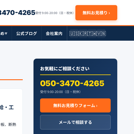
-3470-4265
無料お見積り ›
受付 9:00-20:00（日・祝休）
🇺🇸
🇰🇷
🇹🇼
🇻🇳
とめ
公式ブログ
会社案内
▼
お気軽にご相談ください
050-3470-4265
受付 9:00-20:00（日・祝休）
無料お見積りフォーム ›
給・工
メールで相談する
合板、断熱