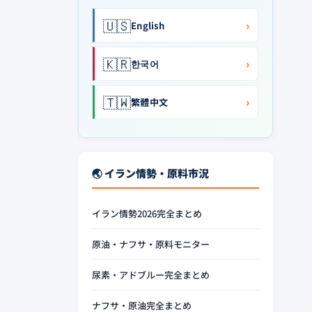
🇺🇸
›
English
🇰🇷
›
한국어
🇹🇼
›
繁體中文
🌏 イラン情勢・原料市況
イラン情勢2026完全まとめ
原油・ナフサ・原料モニター
尿素・アドブルー完全まとめ
ナフサ・原油完全まとめ