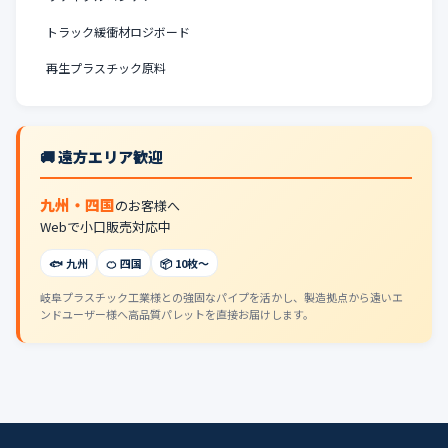
トラック緩衝材ロジボード
再生プラスチック原料
🚚 遠方エリア歓迎
九州・四国
のお客様へ
Webで小口販売対応中
🐟 九州
🍊 四国
📦 10枚〜
岐阜プラスチック工業様との強固なパイプを活かし、製造拠点から遠いエ
ンドユーザー様へ高品質パレットを直接お届けします。