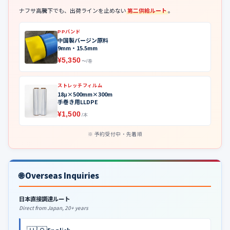
ナフサ高騰下でも、出荷ラインを止めない
第二供給ルート
。
PPバンド
中国製バージン原料
9mm・15.5mm
¥5,350
〜/巻
ストレッチフィルム
18μ×500mm×300m
手巻き用LLDPE
¥1,500
/本
予約受付中・先着順
🌐 Overseas Inquiries
日本直接調達ルート
Direct from Japan, 20+ years