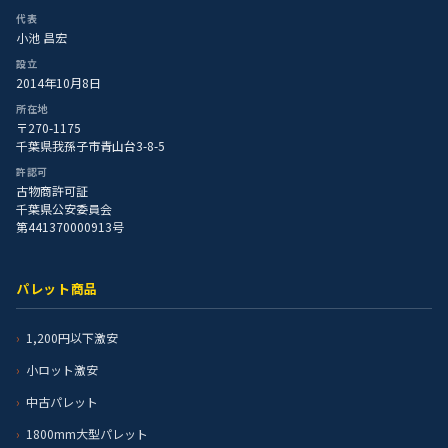
代表
小池 昌宏
設立
2014年10月8日
所在地
〒270-1175
千葉県我孫子市青山台3-8-5
許認可
古物商許可証
千葉県公安委員会
第441370000913号
パレット商品
1,200円以下激安
小ロット激安
中古パレット
1800mm大型パレット