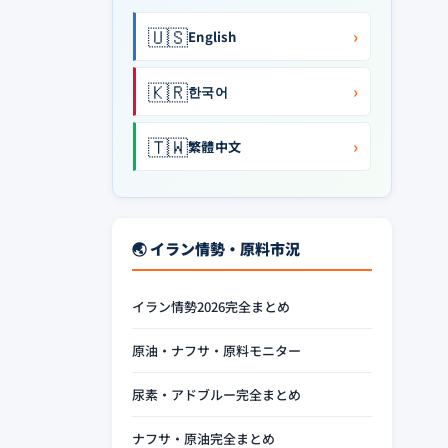
🇺🇸
›
English
🇰🇷
›
한국어
🇹🇼
›
繁體中文
🌏 イラン情勢・原料市況
イラン情勢2026完全まとめ
原油・ナフサ・原料モニター
尿素・アドブルー完全まとめ
ナフサ・原油完全まとめ