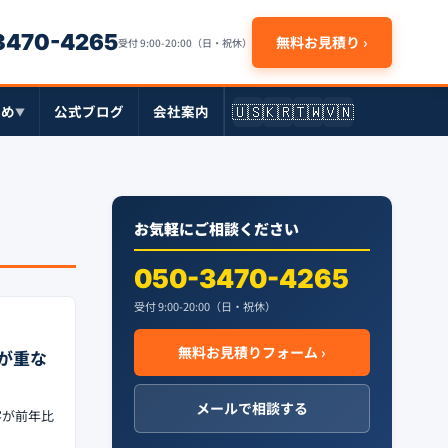
-3470-4265
無料お見積り ›
受付 9:00-20:00（日・祝休）
🇺🇸
🇰🇷
🇹🇼
🇻🇳
とめ
公式ブログ
会社案内
▼
お気軽にご相談ください
050-3470-4265
受付 9:00-20:00（日・祝休）
無料お見積りフォーム ›
が重な
メールで相談する
客が前年比