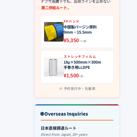
ナフサ高騰下でも、出荷ラインを止めない
第二供給ルート
。
PPバンド
中国製バージン原料
9mm・15.5mm
¥5,350
〜/巻
ストレッチフィルム
18μ×500mm×300m
手巻き用LLDPE
¥1,500
/本
予約受付中・先着順
🌐 Overseas Inquiries
日本直接調達ルート
Direct from Japan, 20+ years