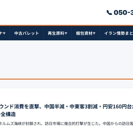
📞 050
ナ
中古パレット
再生原料
梱包資材
イラン情勢ま
▼
▼
▼
ウンド消費を直撃、中国半減・中東客3割減・円安160円台
の全構造
争でホルムズ海峡が封鎖され、訪日市場に複合的打撃が生じた。中国からの訪日