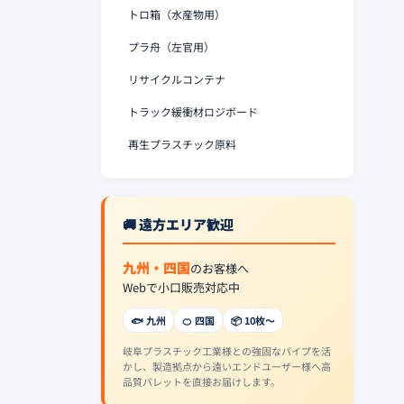
トロ箱（水産物用）
プラ舟（左官用）
リサイクルコンテナ
トラック緩衝材ロジボード
再生プラスチック原料
🚚 遠方エリア歓迎
九州・四国
のお客様へ
Webで小口販売対応中
🐟 九州
🍊 四国
📦 10枚〜
岐阜プラスチック工業様との強固なパイプを活
かし、製造拠点から遠いエンドユーザー様へ高
品質パレットを直接お届けします。