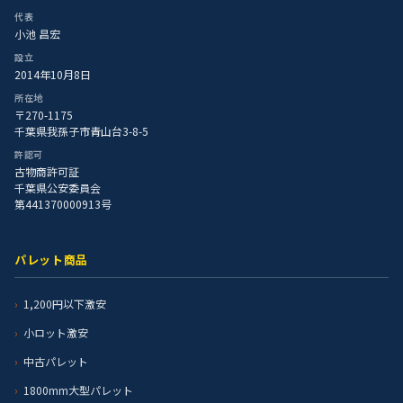
代表
小池 昌宏
設立
2014年10月8日
所在地
〒270-1175
千葉県我孫子市青山台3-8-5
許認可
古物商許可証
千葉県公安委員会
第441370000913号
パレット商品
1,200円以下激安
小ロット激安
中古パレット
1800mm大型パレット