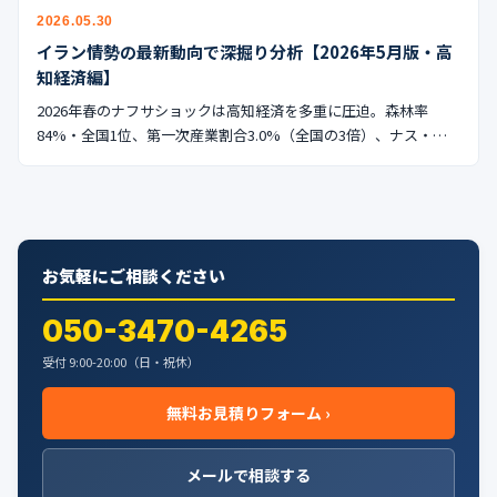
公式ブログ
2026.05.30
イラン情勢の最新動向で深掘り分析【2026年5月版・高
会社案内
知経済編】
2026年春のナフサショックは高知経済を多重に圧迫。森林率
🇺🇸
🇰🇷
🇹🇼
🇻🇳
84%・全国1位、第一次産業割合3.0%（全国の3倍）、ナス・…
お気軽にご相談ください
050-3470-4265
受付 9:00-20:00（日・祝休）
無料お見積りフォーム ›
メールで相談する