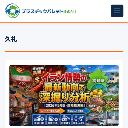
ホーム
久礼
パレットサイズ
▼
プラパレット
▼
コンテナ
▼
中古パレット
再生原料
▼
梱包資材
▼
イラン情勢まとめ
▼