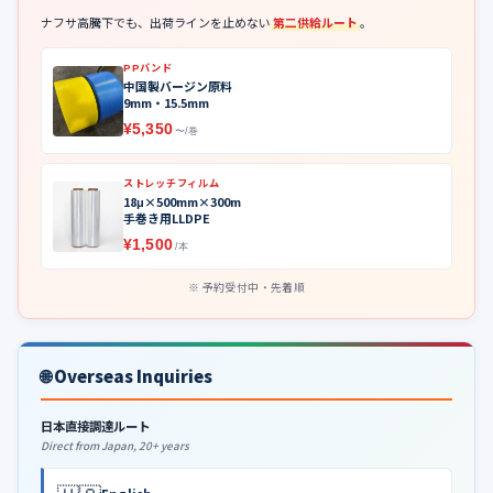
ナフサ高騰下でも、出荷ラインを止めない
第二供給ルート
。
PPバンド
中国製バージン原料
9mm・15.5mm
¥5,350
〜/巻
ストレッチフィルム
18μ×500mm×300m
手巻き用LLDPE
¥1,500
/本
予約受付中・先着順
🌐 Overseas Inquiries
日本直接調達ルート
Direct from Japan, 20+ years