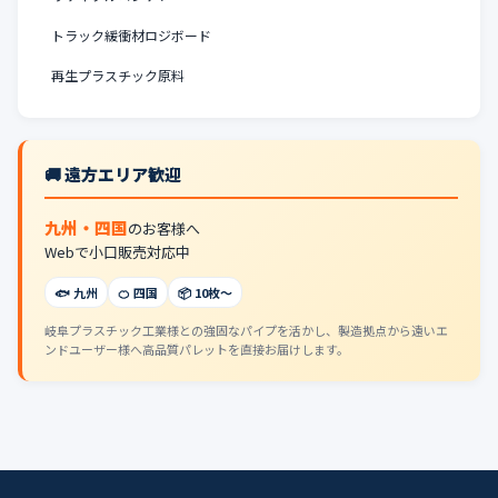
トラック緩衝材ロジボード
再生プラスチック原料
🚚 遠方エリア歓迎
九州・四国
のお客様へ
Webで小口販売対応中
🐟 九州
🍊 四国
📦 10枚〜
岐阜プラスチック工業様との強固なパイプを活かし、製造拠点から遠いエ
ンドユーザー様へ高品質パレットを直接お届けします。