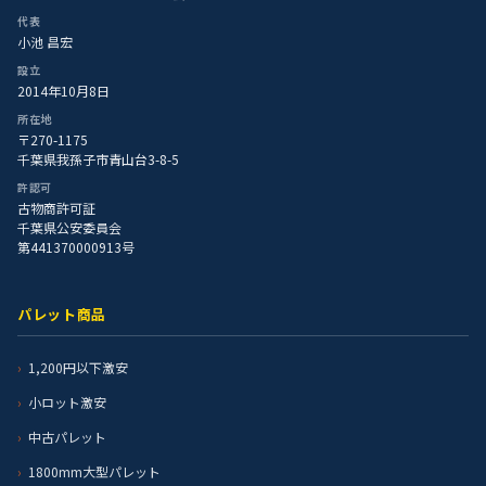
代表
小池 昌宏
設立
2014年10月8日
所在地
〒270-1175
千葉県我孫子市青山台3-8-5
許認可
古物商許可証
千葉県公安委員会
第441370000913号
パレット商品
1,200円以下激安
小ロット激安
中古パレット
1800mm大型パレット