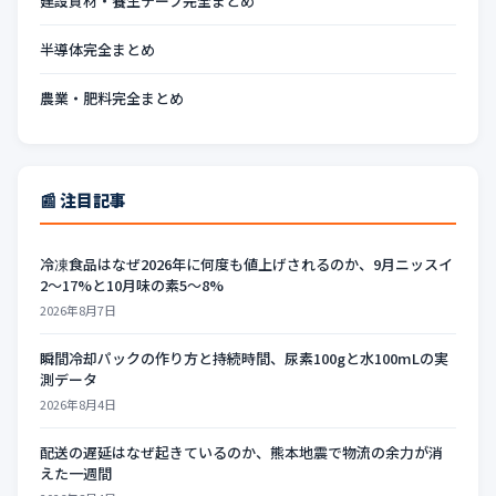
建設資材・養生テープ完全まとめ
半導体完全まとめ
農業・肥料完全まとめ
📰 注目記事
冷凍食品はなぜ2026年に何度も値上げされるのか、9月ニッスイ
2〜17%と10月味の素5〜8%
2026年8月7日
瞬間冷却パックの作り方と持続時間、尿素100gと水100mLの実
測データ
2026年8月4日
配送の遅延はなぜ起きているのか、熊本地震で物流の余力が消
えた一週間