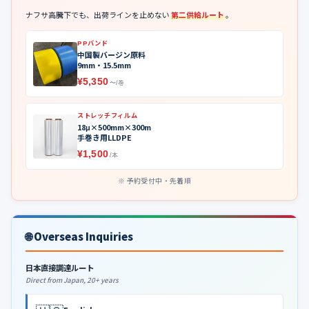
ナフサ高騰下でも、出荷ラインを止めない
第二供給ルート
。
PPバンド
中国製バージン原料
9mm・15.5mm
¥5,350
〜/巻
ストレッチフィルム
18μ×500mm×300m
手巻き用LLDPE
¥1,500
/本
予約受付中・先着順
🌐 Overseas Inquiries
日本直接調達ルート
Direct from Japan, 20+ years