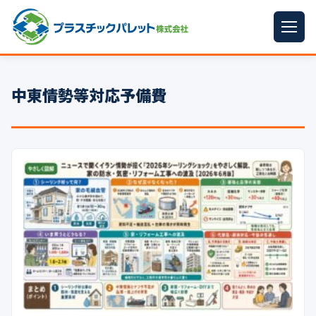
ホーム
中東情勢等対応予備費
パレットサイズ
▼
プラパレット
▼
コンテナ
▼
中古パレット
再生原料
▼
梱包資材
▼
イラン情勢まとめ
▼