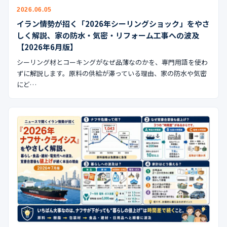
公式ブログ
2026.06.05
イラン情勢が招く「2026年シーリングショック」をやさ
会社案内
しく解説、家の防水・気密・リフォーム工事への波及
【2026年6月版】
🇺🇸
🇰🇷
🇹🇼
🇻🇳
シーリング材とコーキングがなぜ品薄なのかを、専門用語を使わ
ずに解説します。原料の供給が滞っている理由、家の防水や気密
にど…