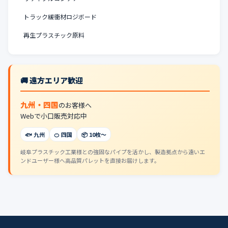
トラック緩衝材ロジボード
再生プラスチック原料
🚚 遠方エリア歓迎
九州・四国
のお客様へ
Webで小口販売対応中
🐟 九州
🍊 四国
📦 10枚〜
岐阜プラスチック工業様との強固なパイプを活かし、製造拠点から遠いエ
ンドユーザー様へ高品質パレットを直接お届けします。