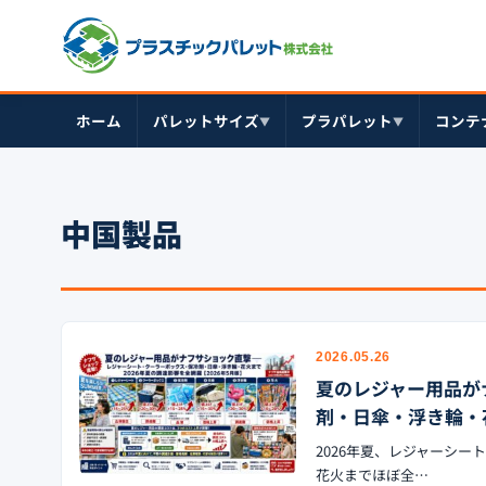
ホーム
パレットサイズ
プラパレット
コンテ
▼
▼
中国製品
2026.05.26
夏のレジャー用品が
剤・日傘・浮き輪・花
2026年夏、レジャーシ
花火までほぼ全…