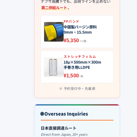
ナフサ高騰下でも、出荷ラインを止めない
第二供給ルート
。
PPバンド
中国製バージン原料
9mm・15.5mm
¥5,350
〜/巻
ストレッチフィルム
18μ×500mm×300m
手巻き用LLDPE
¥1,500
/本
予約受付中・先着順
🌐 Overseas Inquiries
日本直接調達ルート
Direct from Japan, 20+ years