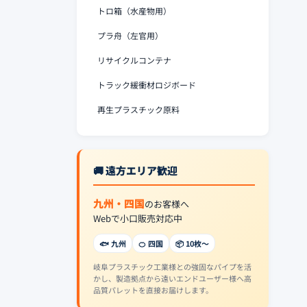
トロ箱（水産物用）
プラ舟（左官用）
リサイクルコンテナ
トラック緩衝材ロジボード
再生プラスチック原料
🚚 遠方エリア歓迎
九州・四国
のお客様へ
Webで小口販売対応中
🐟 九州
🍊 四国
📦 10枚〜
岐阜プラスチック工業様との強固なパイプを活
かし、製造拠点から遠いエンドユーザー様へ高
品質パレットを直接お届けします。