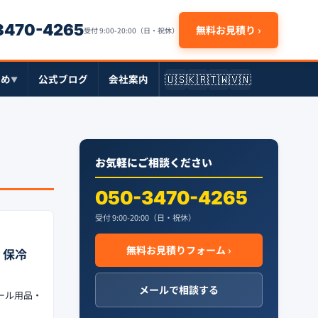
-3470-4265
無料お見積り ›
受付 9:00-20:00（日・祝休）
🇺🇸
🇰🇷
🇹🇼
🇻🇳
とめ
公式ブログ
会社案内
▼
お気軽にご相談ください
050-3470-4265
受付 9:00-20:00（日・祝休）
無料お見積りフォーム ›
・保冷
メールで相談する
ール用品・