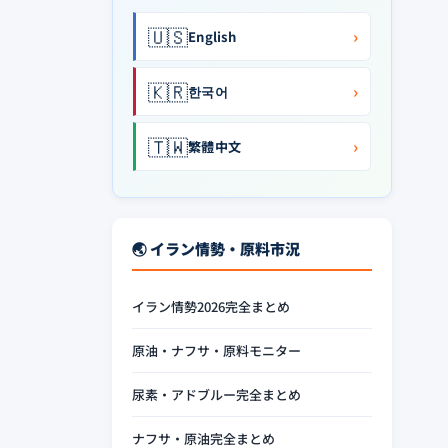
🇺🇸
›
English
🇰🇷
›
한국어
🇹🇼
›
繁體中文
🌏 イラン情勢・原料市況
イラン情勢2026完全まとめ
原油・ナフサ・原料モニター
尿素・アドブルー完全まとめ
ナフサ・原油完全まとめ