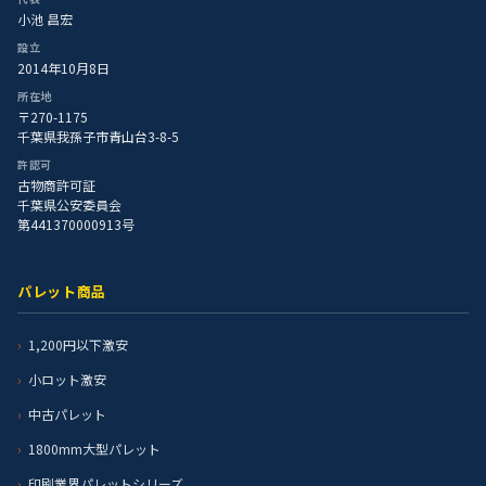
小池 昌宏
設立
2014年10月8日
所在地
〒270-1175
千葉県我孫子市青山台3-8-5
許認可
古物商許可証
千葉県公安委員会
第441370000913号
パレット商品
1,200円以下激安
小ロット激安
中古パレット
1800mm大型パレット
印刷業界パレットシリーズ