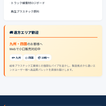
トラック緩衝材ロジボード
再生プラスチック原料
🚚 遠方エリア歓迎
九州・四国
のお客様へ
Webで小口販売対応中
🐟 九州
🍊 四国
📦 10枚〜
岐阜プラスチック工業様との強固なパイプを活かし、製造拠点から遠いエ
ンドユーザー様へ高品質パレットを直接お届けします。