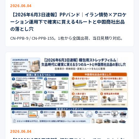
公式ブログ
2026.06.04
【2026年6月3日速報】PPバンド｜イラン情勢×アロケ
会社案内
ーション運用下で確実に買える4ルートと中国商社出品
の落とし穴
🇺🇸
🇰🇷
🇹🇼
🇻🇳
CN-PPB-9 / CN-PPB-155。1枚から全国出荷、当日見積り対応。
2026.06.04