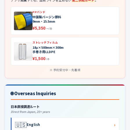
ナフサ高騰下でも、出荷ラインを止めない
第二供給ルート
。
PPバンド
中国製バージン原料
9mm・15.5mm
¥5,350
〜/巻
ストレッチフィルム
18μ×500mm×300m
手巻き用LLDPE
¥1,500
/本
予約受付中・先着順
🌐 Overseas Inquiries
日本直接調達ルート
Direct from Japan, 20+ years
🇺🇸
›
English