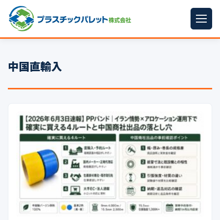
ホーム
中国直輸入
パレットサイズ
▼
プラパレット
▼
コンテナ
▼
中古パレット
再生原料
▼
梱包資材
▼
イラン情勢まとめ
▼