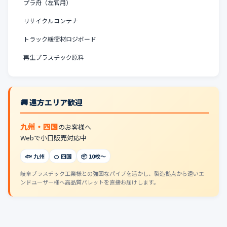
プラ舟（左官用）
リサイクルコンテナ
トラック緩衝材ロジボード
再生プラスチック原料
🚚 遠方エリア歓迎
九州・四国
のお客様へ
Webで小口販売対応中
🐟 九州
🍊 四国
📦 10枚〜
岐阜プラスチック工業様との強固なパイプを活かし、製造拠点から遠いエ
ンドユーザー様へ高品質パレットを直接お届けします。