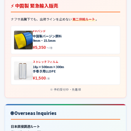
⚡ 中国製 緊急輸入販売
ナフサ高騰下でも、出荷ラインを止めない
第二供給ルート
。
PPバンド
中国製バージン原料
9mm・15.5mm
¥5,350
〜/巻
ストレッチフィルム
18μ×500mm×300m
手巻き用LLDPE
¥1,500
/本
予約受付中・先着順
🌐 Overseas Inquiries
日本直接調達ルート