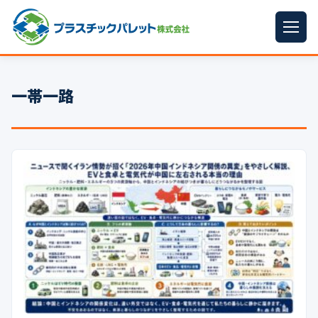
ホーム
一帯一路
パレットサイズ
▼
プラパレット
▼
コンテナ
▼
中古パレット
再生原料
▼
梱包資材
▼
イラン情勢まとめ
▼