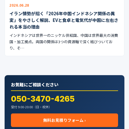
公式ブログ
2026.06.28
イラン情勢が招く「2026年中国インドネシア関係の異
会社案内
変」をやさしく解説、EVと食卓と電気代が中国に左右さ
れる本当の理由
🇺🇸
🇰🇷
🇹🇼
🇻🇳
インドネシアは世界一のニッケル供給国、中国は世界最大の消費
国・加工拠点。両国の関係は3つの資源軸で深く結びついてお
り、そ…
お気軽にご相談ください
050-3470-4265
受付 9:00-20:00（日・祝休）
無料お見積りフォーム ›