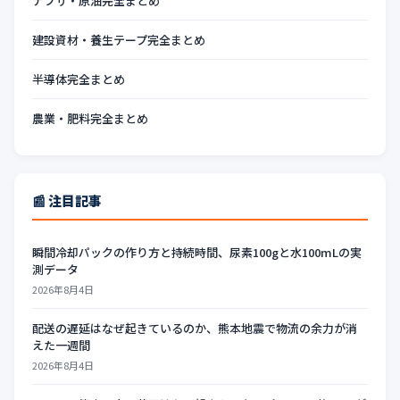
ナフサ・原油完全まとめ
建設資材・養生テープ完全まとめ
半導体完全まとめ
農業・肥料完全まとめ
📰 注目記事
瞬間冷却パックの作り方と持続時間、尿素100gと水100mLの実
測データ
2026年8月4日
配送の遅延はなぜ起きているのか、熊本地震で物流の余力が消
えた一週間
2026年8月4日