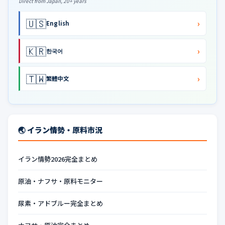
Direct from Japan, 20+ years
🇺🇸
›
English
🇰🇷
›
한국어
🇹🇼
›
繁體中文
🌏 イラン情勢・原料市況
イラン情勢2026完全まとめ
原油・ナフサ・原料モニター
尿素・アドブルー完全まとめ