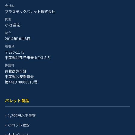
会社名
プラスチックパレット株式会社
代表
小池 昌宏
設立
2014年10月8日
所在地
〒270-1175
千葉県我孫子市青山台3-8-5
許認可
古物商許可証
千葉県公安委員会
第441370000913号
パレット商品
1,200円以下激安
小ロット激安
中古パレット