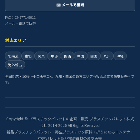
✉️ メールで相談
FAX：03-6771-9911
メール・電話で回答
対応エリア
北海道
東北
関東
中部
関西
中国
四国
九州
沖縄
海外輸出
全国対応・10枚〜小口販売OK。九州・四国の遠方エリアもWeb注文で激安販売中で
す。
Copyright © プラスチックパレットの企画・販売 プラスチックパレット株式
会社 2014-2026 All Rights Reserved.
新品プラスチックパレット・再生プラスチック原料・折りたたみコンテナ・
中古パレット及び物流資材の激安販売