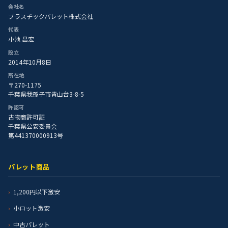
会社名
プラスチックパレット株式会社
代表
小池 昌宏
設立
2014年10月8日
所在地
〒270-1175
千葉県我孫子市青山台3-8-5
許認可
古物商許可証
千葉県公安委員会
第441370000913号
パレット商品
1,200円以下激安
小ロット激安
中古パレット