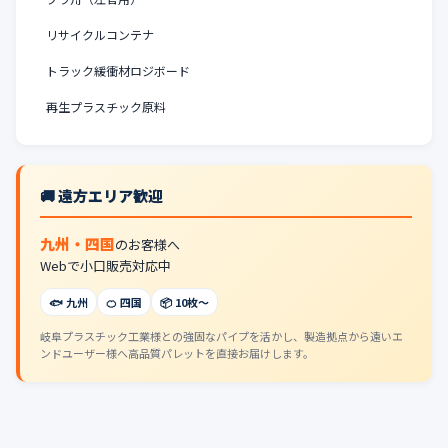
リサイクルコンテナ
トラック緩衝材ロジボード
再生プラスチック原料
🚚 遠方エリア歓迎
九州・四国
のお客様へ
Webで小口販売対応中
🐟 九州
🍊 四国
📦 10枚〜
岐阜プラスチック工業様との強固なパイプを活かし、製造拠点から遠いエ
ンドユーザー様へ高品質パレットを直接お届けします。