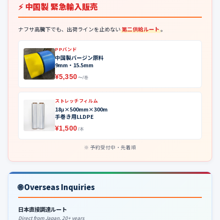
⚡ 中国製 緊急輸入販売
ナフサ高騰下でも、出荷ラインを止めない
第二供給ルート
。
PPバンド
中国製バージン原料
9mm・15.5mm
¥5,350
〜/巻
ストレッチフィルム
18μ×500mm×300m
手巻き用LLDPE
¥1,500
/本
予約受付中・先着順
🌐 Overseas Inquiries
日本直接調達ルート
Direct from Japan, 20+ years