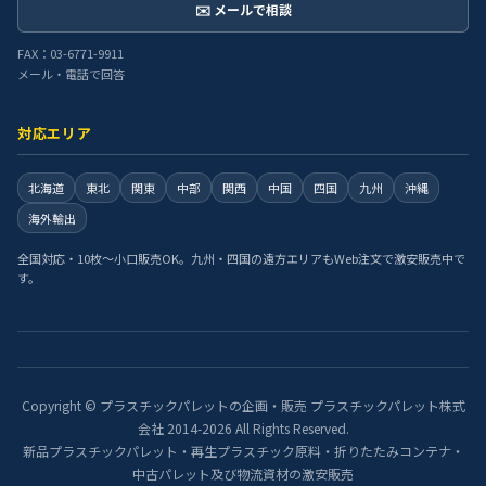
✉️ メールで相談
FAX：03-6771-9911
メール・電話で回答
対応エリア
北海道
東北
関東
中部
関西
中国
四国
九州
沖縄
海外輸出
全国対応・10枚〜小口販売OK。九州・四国の遠方エリアもWeb注文で激安販売中で
す。
Copyright © プラスチックパレットの企画・販売 プラスチックパレット株式
会社 2014-2026 All Rights Reserved.
新品プラスチックパレット・再生プラスチック原料・折りたたみコンテナ・
中古パレット及び物流資材の激安販売