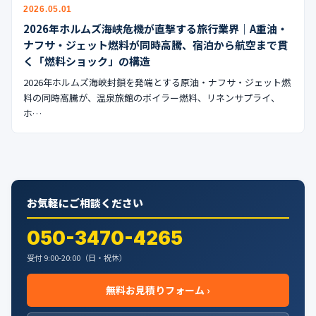
公式ブログ
2026.05.01
2026年ホルムズ海峡危機が直撃する旅行業界｜A重油・
会社案内
ナフサ・ジェット燃料が同時高騰、宿泊から航空まで貫
く「燃料ショック」の構造
2026年ホルムズ海峡封鎖を発端とする原油・ナフサ・ジェット燃
🇺🇸
🇰🇷
🇹🇼
🇻🇳
料の同時高騰が、温泉旅館のボイラー燃料、リネンサプライ、
ホ…
お気軽にご相談ください
050-3470-4265
受付 9:00-20:00（日・祝休）
無料お見積りフォーム ›