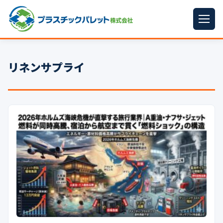
ホーム
リネンサプライ
パレットサイズ
▼
プラパレット
▼
コンテナ
▼
中古パレット
再生原料
▼
梱包資材
▼
イラン情勢まとめ
▼