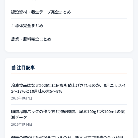
建設資材・養生テープ完全まとめ
半導体完全まとめ
農業・肥料完全まとめ
📰 注目記事
冷凍食品はなぜ2026年に何度も値上げされるのか、9月ニッスイ
2〜17%と10月味の素5〜8%
2026年8月7日
瞬間冷却パックの作り方と持続時間、尿素100gと水100mLの実
測データ
2026年8月4日
配送の遅延はなぜ起きているのか、熊本地震で物流の余力が消