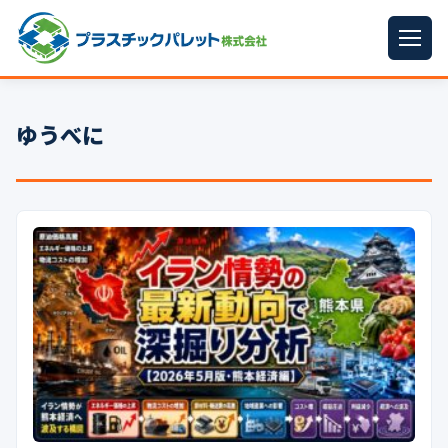
ホーム
ゆうべに
パレットサイズ
▼
プラパレット
▼
コンテナ
▼
中古パレット
再生原料
▼
梱包資材
▼
イラン情勢まとめ
▼