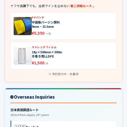
ナフサ高騰下でも、出荷ラインを止めない
第二供給ルート
。
PPバンド
中国製バージン原料
9mm・15.5mm
¥5,350
〜/巻
ストレッチフィルム
18μ×500mm×300m
手巻き用LLDPE
¥1,500
/本
予約受付中・先着順
🌐 Overseas Inquiries
日本直接調達ルート
Direct from Japan, 20+ years