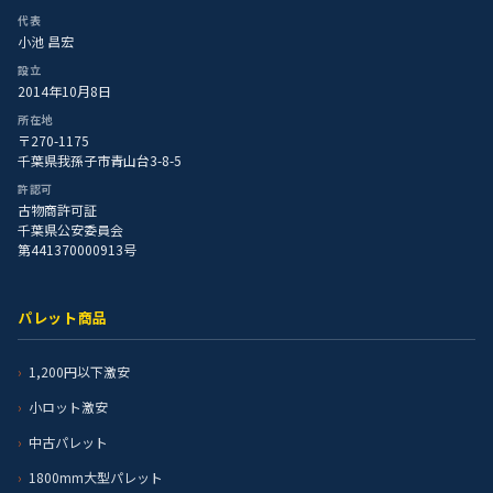
代表
小池 昌宏
設立
2014年10月8日
所在地
〒270-1175
千葉県我孫子市青山台3-8-5
許認可
古物商許可証
千葉県公安委員会
第441370000913号
パレット商品
1,200円以下激安
小ロット激安
中古パレット
1800mm大型パレット