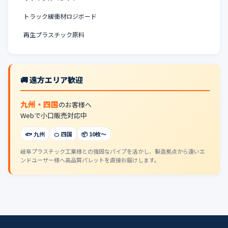
トラック緩衝材ロジボード
再生プラスチック原料
🚚 遠方エリア歓迎
九州・四国
のお客様へ
Webで小口販売対応中
🐟 九州
🍊 四国
📦 10枚〜
岐阜プラスチック工業様との強固なパイプを活かし、製造拠点から遠いエ
ンドユーザー様へ高品質パレットを直接お届けします。