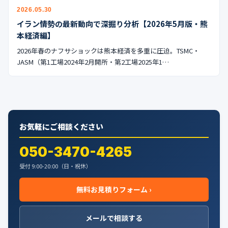
公式ブログ
2026.05.30
イラン情勢の最新動向で深掘り分析【2026年5月版・熊
会社案内
本経済編】
2026年春のナフサショックは熊本経済を多重に圧迫。TSMC・
🇺🇸
🇰🇷
🇹🇼
🇻🇳
JASM（第1工場2024年2月開所・第2工場2025年1…
お気軽にご相談ください
050-3470-4265
受付 9:00-20:00（日・祝休）
無料お見積りフォーム ›
メールで相談する